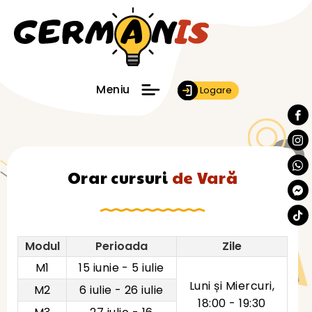
Meniu
Logare
Orar cursuri
de Vară
Modul
Perioada
Zile
M1
15 iunie - 5 iulie
Luni și Miercuri,
M2
6 iulie - 26 iulie
18:00 - 19:30