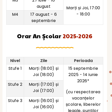
M3
27 iulie - 16
august
Marți și Joi, 17:00
- 18:00
M4
17 august - 6
septembrie
Orar An Școlar
2025-2026
Nivel
Zile
Perioada
Stufe 1
Marți (18:00) și
15 septembrie
Joi (18:00)
2025 - 14 iunie
2026*
Stufe 2
Marți (17:00) și
Joi (17:00)
(cu respectarea
vacanțelor
Stufe 3
Marți (16:00) și
școlare, liberelor
Joi (16:00)
legale, punților